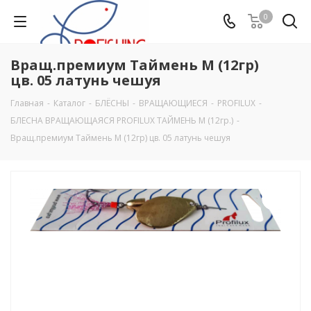
0
Вращ.премиум Таймень М (12гр)
цв. 05 латунь чешуя
Главная
-
Каталог
-
БЛЁСНЫ
-
ВРАЩАЮЩИЕСЯ
-
PROFILUX
-
БЛЕСНА ВРАЩАЮЩАЯСЯ PROFILUX ТАЙМЕНЬ М (12гр.)
-
Вращ.премиум Таймень М (12гр) цв. 05 латунь чешуя