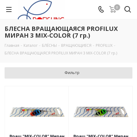
0
БЛЕСНА ВРАЩАЮЩАЯСЯ PROFILUX
МИРАН 3 MIX-COLOR (7 гр.)
Главная
-
Каталог
-
БЛЁСНЫ
-
ВРАЩАЮЩИЕСЯ
-
PROFILUX
-
БЛЕСНА ВРАЩАЮЩАЯСЯ PROFILUX МИРАН 3 MIX-COLOR (7 гр.)
Фильтр
Вращ."MIX-COLOR" Миран
Вращ."MIX-COLOR" Миран