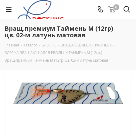
0
Вращ.премиум Таймень М (12гр)
цв. 02-м латунь матовая
Главная
-
Каталог
-
БЛЁСНЫ
-
ВРАЩАЮЩИЕСЯ
-
PROFILUX
-
БЛЕСНА ВРАЩАЮЩАЯСЯ PROFILUX ТАЙМЕНЬ М (12гр.)
-
Вращ.премиум Таймень М (12гр) цв. 02-м латунь матовая