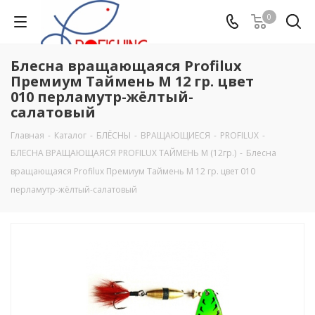
0
Блесна вращающаяся Profilux
Премиум Таймень М 12 гр. цвет
010 перламутр-жёлтый-
салатовый
Главная
-
Каталог
-
БЛЁСНЫ
-
ВРАЩАЮЩИЕСЯ
-
PROFILUX
-
БЛЕСНА ВРАЩАЮЩАЯСЯ PROFILUX ТАЙМЕНЬ М (12гр.)
-
Блесна
вращающаяся Profilux Премиум Таймень М 12 гр. цвет 010
перламутр-жёлтый-салатовый