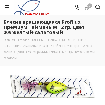
0
Блесна вращающаяся Profilux
Премиум Таймень М 12 гр. цвет
009 желтый-салатовый
Главная
-
Каталог
-
БЛЁСНЫ
-
ВРАЩАЮЩИЕСЯ
-
PROFILUX
-
БЛЕСНА ВРАЩАЮЩАЯСЯ PROFILUX ТАЙМЕНЬ М (12гр.)
-
Блесна
вращающаяся Profilux Премиум Таймень М 12 гр. цвет 009 желтый-
салатовый