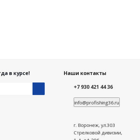
да в курсе!
Наши контакты
+7 930 421 44 36
info@profishing36.ru
г. Воронеж, ул.303
Стрелковой дивизии,