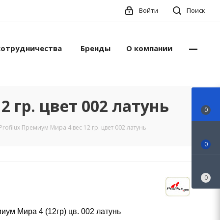
Войти
Поиск
сотрудничества
Бренды
О компании
 гр. цвет 002 латунь
0
ofilux Премиум Мира 4 вес 12 гр. цвет 002 латунь
0
0
ум Мира 4 (12гр) цв. 002 латунь