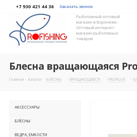
+7 930 421 44 36
Заказать звонок
Рыболовный оптовый
магазин в Воронеже:.
Оптовый интернет-
магазин рыболовных
товаров
Блесна вращающаяся Prof
Главная
-
Каталог
-
БЛЁСНЫ
-
ВРАЩАЮЩИЕСЯ
-
PROFILUX
-
Б
АКСЕССУАРЫ
БЛЁСНЫ
ВЕДРА, ЕМКОСТИ