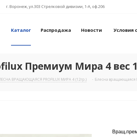
г. Воронеж, ул.303 Стрелковой дивизии, 1-А, оф.206
Каталог
Распродажа
Новости
Условия 
ilux Премиум Мира 4 вес 12
ЛЕСНА ВРАЩАЮЩАЯСЯ PROFILUX МИРА 4 (12гр.)
-
Блесна вращающаяся Pr
Вращ.преми