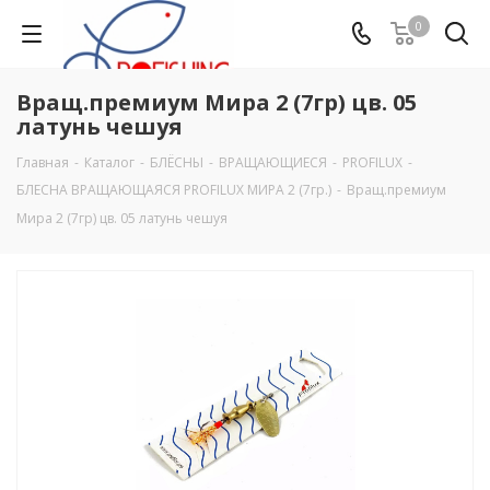
0
Вращ.премиум Мира 2 (7гр) цв. 05
латунь чешуя
Главная
-
Каталог
-
БЛЁСНЫ
-
ВРАЩАЮЩИЕСЯ
-
PROFILUX
-
БЛЕСНА ВРАЩАЮЩАЯСЯ PROFILUX МИРА 2 (7гр.)
-
Вращ.премиум
Мира 2 (7гр) цв. 05 латунь чешуя