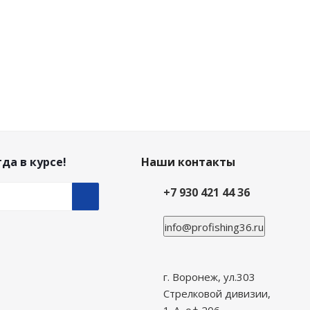
да в курсе!
Наши контакты
+7 930 421 44 36
info@profishing36.ru
г. Воронеж, ул.303
Стрелковой дивизии,