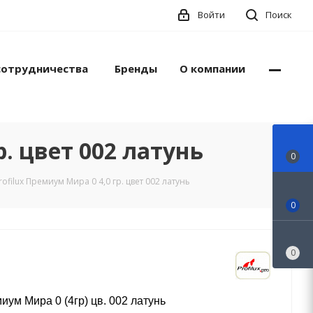
Войти
Поиск
сотрудничества
Бренды
О компании
. цвет 002 латунь
0
filux Премиум Мира 0 4,0 гр. цвет 002 латунь
0
0
ум Мира 0 (4гр) цв. 002 латунь