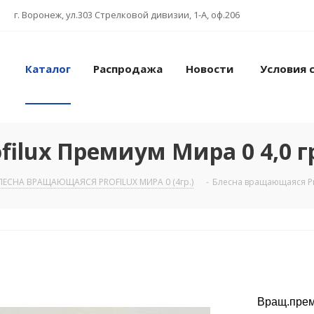
г. Воронеж, ул.303 Стрелковой дивизии, 1-А, оф.206
Каталог
Распродажа
Новости
Условия 
ilux Премиум Мира 0 4,0 гр
ЛЕСНА ВРАЩАЮЩАЯСЯ PROFILUX МИРА 0 (4гр.)
-
Блесна вращающаяся Pro
Вращ.преми