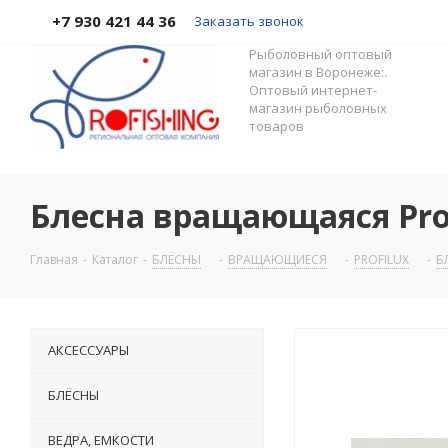
+7 930 421 44 36
Заказать звонок
Рыболовный оптовый
магазин в Воронеже:.
Оптовый интернет-
магазин рыболовных
товаров
Блесна вращающаяся Prof
Главная
-
Каталог
-
БЛЁСНЫ
-
ВРАЩАЮЩИЕСЯ
-
PROFILUX
-
Б
АКСЕССУАРЫ
БЛЁСНЫ
ВЕДРА, ЕМКОСТИ