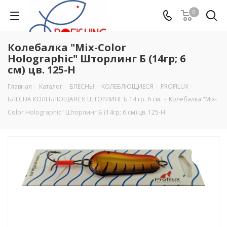
0
Колебалка "Mix-Color
Holographic" Шторлинг Б (14гр; 6
см) цв. 125-H
Главная
-
Каталог
-
БЛЁСНЫ
-
КОЛЕБЛЮЩИЕСЯ
-
PROFILUX
-
БЛЕСНА КОЛЕБЛЮЩАЯСЯ ШТОРЛИНГ Б 14 гр. 6 см.
-
Колебалка "Mix-
Color Holographic" Шторлинг Б (14гр; 6 см) цв. 125-H