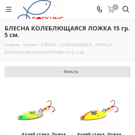
0
БЛЕСНА КОЛЕБЛЮЩАЯСЯ ЛОЖКА 15 гр.
5 см.
Главная
-
Каталог
-
БЛЁСНЫ
-
КОЛЕБЛЮЩИЕСЯ
-
PROFILUX
-
БЛЕСНА КОЛЕБЛЮЩАЯСЯ ЛОЖКА 15 гр. 5 см.
Фильтр
Колеб.станд. Ложка
Колеб.станд. Ложка