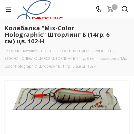
0
Колебалка "Mix-Color
Holographic" Шторлинг Б (14гр; 6
см) цв. 102-H
Главная
-
Каталог
-
БЛЁСНЫ
-
КОЛЕБЛЮЩИЕСЯ
-
PROFILUX
-
БЛЕСНА КОЛЕБЛЮЩАЯСЯ ШТОРЛИНГ Б 14 гр. 6 см.
-
Колебалка "Mix-
Color Holographic" Шторлинг Б (14гр; 6 см) цв. 102-H