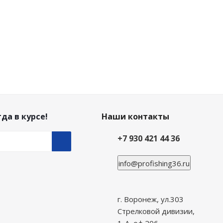
да в курсе!
Наши контакты
+7 930 421 44 36
info@profishing36.ru
г. Воронеж, ул.303
Стрелковой дивизии,