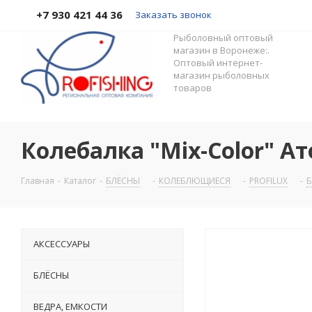
+7 930 421 44 36
Заказать звонок
Рыболовный оптовый
магазин в Воронеже:.
Оптовый интернет-
магазин рыболовных
товаров
Колебалка "Mix-Color" Атом
Главная
-
Каталог
-
БЛЁСНЫ
-
КОЛЕБЛЮЩИЕСЯ
-
PROFILUX
-
Б
АКСЕССУАРЫ
БЛЁСНЫ
ВЕДРА, ЕМКОСТИ