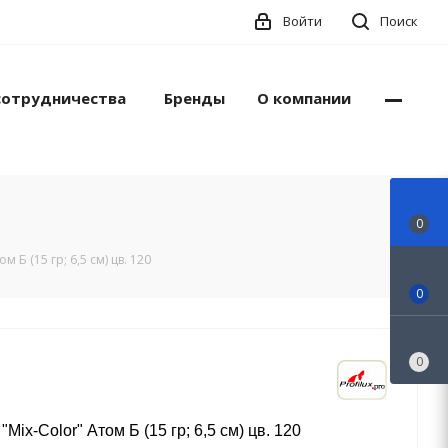
Войти
Поиск
сотрудничества
Бренды
О компании
0
м Б (15 гр; 6,5 см) цв. 120
0
0
Mix-Color" Атом Б (15 гр; 6,5 см) цв. 120