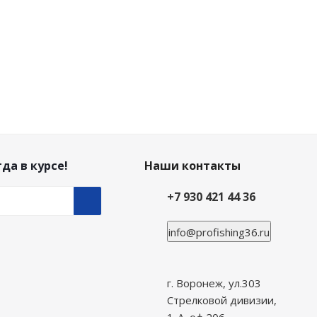
да в курсе!
Наши контакты
+7 930 421 44 36
info@profishing36.ru
г. Воронеж, ул.303
Стрелковой дивизии,