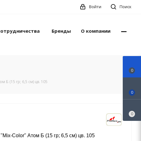
Войти
Поиск
сотрудничества
Бренды
О компании
0
м Б (15 гр; 6,5 см) цв. 105
0
0
Mix-Color" Атом Б (15 гр; 6,5 см) цв. 105