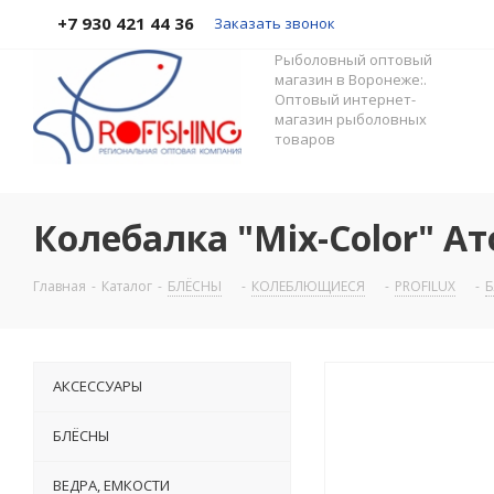
+7 930 421 44 36
Заказать звонок
Рыболовный оптовый
магазин в Воронеже:.
Оптовый интернет-
магазин рыболовных
товаров
Колебалка "Mix-Color" Атом
Главная
-
Каталог
-
БЛЁСНЫ
-
КОЛЕБЛЮЩИЕСЯ
-
PROFILUX
-
Б
АКСЕССУАРЫ
БЛЁСНЫ
ВЕДРА, ЕМКОСТИ