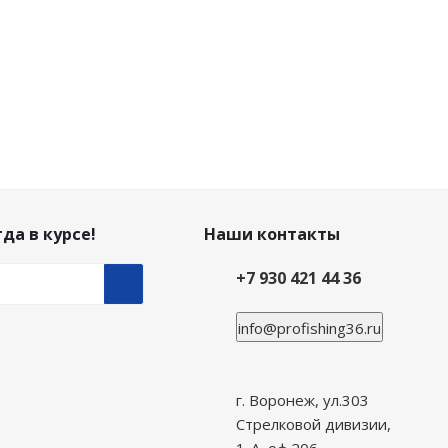
да в курсе!
Наши контакты
+7 930 421 44 36
info@profishing36.ru
г. Воронеж, ул.303
Стрелковой дивизии,