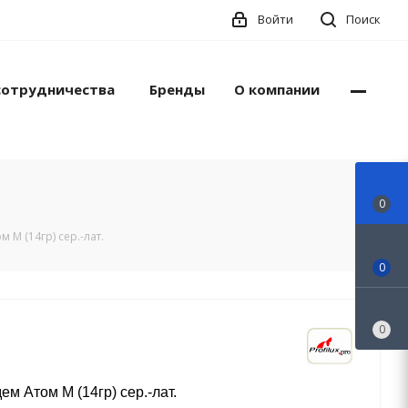
Войти
Поиск
сотрудничества
Бренды
О компании
0
 М (14гр) сер.-лат.
0
0
ем Атом М (14гр) сер.-лат.