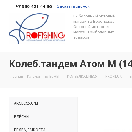
+7 930 421 44 36
Заказать звонок
Рыболовный оптовый
магазин в Воронеже:.
Оптовый интернет-
магазин рыболовных
товаров
Колеб.тандем Атом М (14г
Главная
-
Каталог
-
БЛЁСНЫ
-
КОЛЕБЛЮЩИЕСЯ
-
PROFILUX
-
Б
АКСЕССУАРЫ
БЛЁСНЫ
ВЕДРА, ЕМКОСТИ