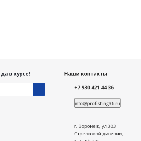
да в курсе!
Наши контакты
+7 930 421 44 36
info@profishing36.ru
г. Воронеж, ул.303
Стрелковой дивизии,