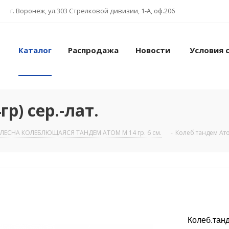
г. Воронеж, ул.303 Стрелковой дивизии, 1-А, оф.206
Каталог
Распродажа
Новости
Условия 
р) сер.-лат.
ЛЕСНА КОЛЕБЛЮЩАЯСЯ ТАНДЕМ АТОМ М 14 гр. 6 см.
-
Колеб.тандем Атом
Колеб.танд