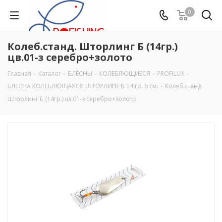
0
Колеб.станд. Шторлинг Б (14гр.)
цв.01-з серебро+золото
Главная
-
Каталог
-
БЛЁСНЫ
-
КОЛЕБЛЮЩИЕСЯ
-
PROFILUX
-
БЛЕСНА КОЛЕБЛЮЩАЯСЯ ШТОРЛИНГ Б 14 гр. 6 см.
-
Колеб.станд.
Шторлинг Б (14гр.) цв.01-з серебро+золото