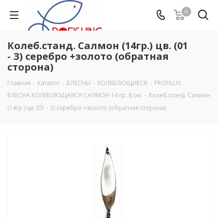
0
Колеб.станд. Салмон (14гр.) цв. (01
- З) серебро +золото (обратная
сторона)
Главная
-
Каталог
-
БЛЁСНЫ
-
КОЛЕБЛЮЩИЕСЯ
-
PROFILUX
-
БЛЕСНА КОЛЕБЛЮЩАЯСЯ САЛМОН 14 гр. 8 см.
-
Колеб.станд. Салмон
(14гр.) цв. (01 - З) серебро +золото (обратная сторона)