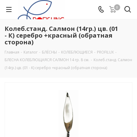
0
Колеб.станд. Салмон (14гр.) цв. (01
- К) серебро +красный (обратная
сторона)
Главная
-
Каталог
-
БЛЁСНЫ
-
КОЛЕБЛЮЩИЕСЯ
-
PROFILUX
-
БЛЕСНА КОЛЕБЛЮЩАЯСЯ САЛМОН 14 гр. 8 см.
-
Колеб.станд. Салмон
(14гр.) цв. (01 - К) серебро +красный (обратная сторона)