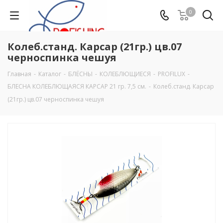
0
Колеб.станд. Карсар (21гр.) цв.07
черноспинка чешуя
Главная
-
Каталог
-
БЛЁСНЫ
-
КОЛЕБЛЮЩИЕСЯ
-
PROFILUX
-
БЛЕСНА КОЛЕБЛЮЩАЯСЯ КАРСАР 21 гр. 7,5 см.
-
Колеб.станд. Карсар
(21гр.) цв.07 черноспинка чешуя