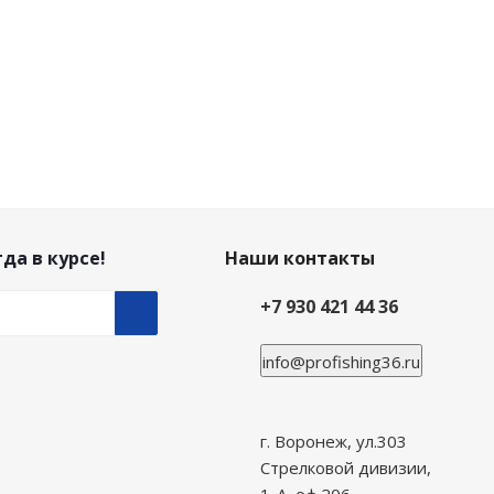
да в курсе!
Наши контакты
+7 930 421 44 36
info@profishing36.ru
г. Воронеж, ул.303
Стрелковой дивизии,