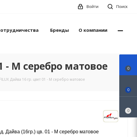
Войти
Поиск
сотрудничества
Бренды
О компании
 - М серебро матовое
0
LUX Дайва 16 гр. цвет 01 - М серебро матовое
0
0
д. Дайва (16гр.) цв. 01 - М серебро матовое