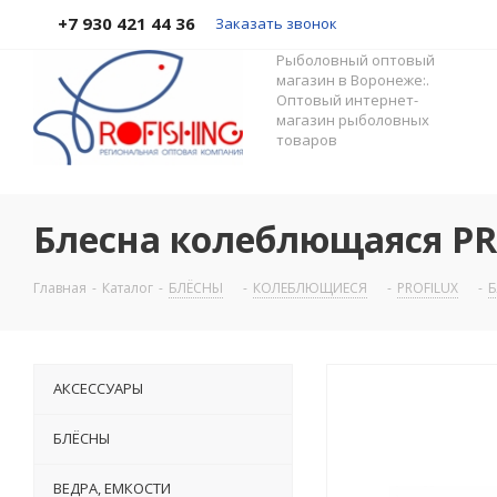
+7 930 421 44 36
Заказать звонок
Рыболовный оптовый
магазин в Воронеже:.
Оптовый интернет-
магазин рыболовных
товаров
Блесна колеблющаяся PRO
Главная
-
Каталог
-
БЛЁСНЫ
-
КОЛЕБЛЮЩИЕСЯ
-
PROFILUX
-
Б
АКСЕССУАРЫ
БЛЁСНЫ
ВЕДРА, ЕМКОСТИ