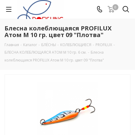
0
Блесна колеблющаяся PROFILUX
Атом М 10 гр. цвет 09 "Плотва"
Главная
-
Каталог
-
БЛЁСНЫ
-
КОЛЕБЛЮЩИЕСЯ
-
PROFILUX
-
БЛЕСНА КОЛЕБЛЮЩАЯСЯ АТОМ М 10 гр. 6 см.
-
Блесна
колеблющаяся PROFILUX Атом М 10 гр. цвет 09 "Плотва"