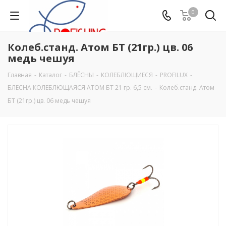
0
Колеб.станд. Атом БТ (21гр.) цв. 06
медь чешуя
Главная
-
Каталог
-
БЛЁСНЫ
-
КОЛЕБЛЮЩИЕСЯ
-
PROFILUX
-
БЛЕСНА КОЛЕБЛЮЩАЯСЯ АТОМ БТ 21 гр. 6,5 см.
-
Колеб.станд. Атом
БТ (21гр.) цв. 06 медь чешуя