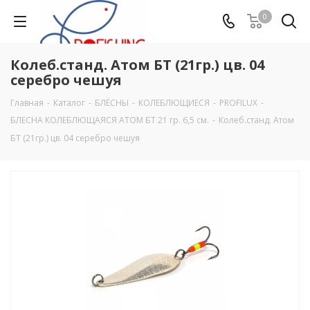
0
Колеб.станд. Атом БТ (21гр.) цв. 04
серебро чешуя
Главная
-
Каталог
-
БЛЁСНЫ
-
КОЛЕБЛЮЩИЕСЯ
-
PROFILUX
-
БЛЕСНА КОЛЕБЛЮЩАЯСЯ АТОМ БТ 21 гр. 6,5 см.
-
Колеб.станд. Атом
БТ (21гр.) цв. 04 серебро чешуя