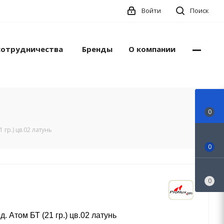
Войти
Поиск
сотрудничества
Бренды
О компании
0
 гр.) цв.02 латунь
0
0
д. Атом БТ (21 гр.) цв.02 латунь