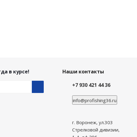
да в курсе!
Наши контакты
+7 930 421 44 36
info@profishing36.ru
г. Воронеж, ул.303
Стрелковой дивизии,