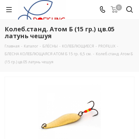
0
Колеб.станд. Атом Б (15 гр.) цв.05
латунь чешуя
Главная
-
Каталог
-
БЛЁСНЫ
-
КОЛЕБЛЮЩИЕСЯ
-
PROFILUX
-
БЛЕСНА КОЛЕБЛЮЩАЯСЯ АТОМ Б 15 гр. 6,5 см.
-
Колеб.станд. Атом Б
(15 гр.) цв.05 латунь чешуя