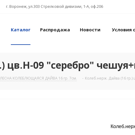
г. Воронеж, ул.303 Стрелковой дивизии, 1-А, оф.206
Каталог
Распродажа
Новости
Условия 
.) цв.Н-09 "серебро" чешуя
ЛЕСНА КОЛЕБЛЮЩАЯСЯ ДАЙВА 16 гр. 7см.
-
Колеб.нерж. Дайва (16 гр.)
Колеб.нерж