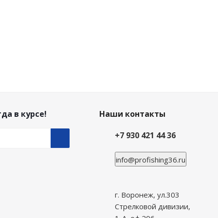
да в курсе!
Наши контакты
+7 930 421 44 36
info@profishing36.ru
г. Воронеж, ул.303
Стрелковой дивизии,