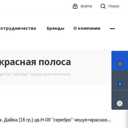
Войти
Поиск
сотрудничества
Бренды
О компании
+красная полоса
0
 цв.Н-09 "серебро" чешуя+красная полоса
0
0
. Дайва (16 гр.) цв.Н-09 "серебро" чешуя+красная...