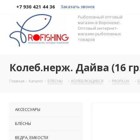
+7 930 421 44 36
Заказать звонок
Рыболовный оптовый
магазин в Воронеже:.
Оптовый интернет-
магазин рыболовных
товаров
Колеб.нерж. Дайва (16 гр
Главная
-
Каталог
-
БЛЁСНЫ
-
КОЛЕБЛЮЩИЕСЯ
-
PROFILUX
-
Б
АКСЕССУАРЫ
БЛЁСНЫ
ВЕДРА, ЕМКОСТИ