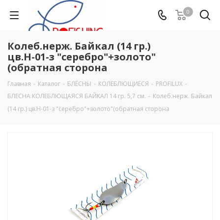
0
Колеб.нерж. Байкал (14 гр.)
цв.Н-01-з "серебро"+золото"
(обратная сторона
Главная
-
Каталог
-
БЛЁСНЫ
-
КОЛЕБЛЮЩИЕСЯ
-
PROFILUX
-
БЛЕСНА КОЛЕБЛЮЩАЯСЯ БАЙКАЛ 14 гр. 5,7 см.
-
Колеб.нерж. Байкал
(14 гр.) цв.Н-01-з "серебро"+золото"(обратная сторона