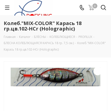
0
Колеб."MIX-COLOR" Карась 18
гр.цв.102-HCr (Holographic)
Главная
-
Каталог
-
БЛЁСНЫ
-
КОЛЕБЛЮЩИЕСЯ
-
PROFILUX
-
БЛЕСНА КОЛЕБЛЮЩАЯСЯ КАРАСЬ 18 гр. 7,5 см.)
-
Колеб."MIX-COLOR"
Карась 18 гр.цв.102-HCr (Holographic)