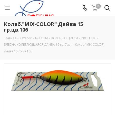
0
Колеб."MIX-COLOR" Дайва 15
гр.цв.106
Главная
-
Каталог
-
БЛЁСНЫ
-
КОЛЕБЛЮЩИЕСЯ
-
PROFILUX
-
БЛЕСНА КОЛЕБЛЮЩАЯСЯ ДАЙВА 16 гр. 7см.
-
Колеб."MIX-COLOR"
Дайва 15 гр.цв.106