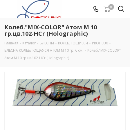
0
Колеб."MIX-COLOR" Атом М 10
гр.цв.102-HCr (Holographic)
Главная
-
Каталог
-
БЛЁСНЫ
-
КОЛЕБЛЮЩИЕСЯ
-
PROFILUX
-
БЛЕСНА КОЛЕБЛЮЩАЯСЯ АТОМ М 10 гр. 6 см.
-
Колеб."MIX-COLOR"
Атом М 10 гр.цв.102-HCr (Holographic)