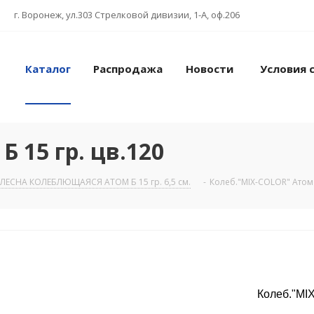
г. Воронеж, ул.303 Стрелковой дивизии, 1-А, оф.206
Каталог
Распродажа
Новости
Условия 
 15 гр. цв.120
ЛЕСНА КОЛЕБЛЮЩАЯСЯ АТОМ Б 15 гр. 6,5 см.
-
Колеб."MIX-COLOR" Атом Б
Колеб."MIX