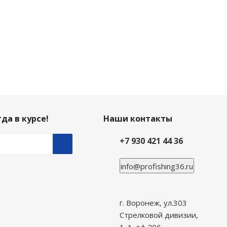
да в курсе!
Наши контакты
+7 930 421 44 36
info@profishing36.ru
г. Воронеж, ул.303
Стрелковой дивизии,