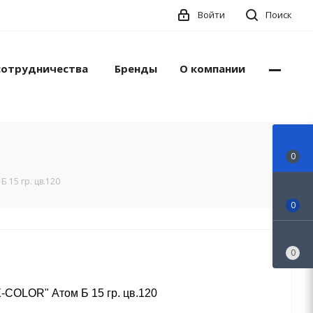
Войти
Поиск
сотрудничества
Бренды
О компании
0
 15 гр. цв.120
0
0
-COLOR" Атом Б 15 гр. цв.120