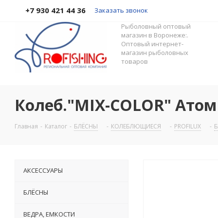
+7 930 421 44 36
Заказать звонок
Рыболовный оптовый
магазин в Воронеже:.
Оптовый интернет-
магазин рыболовных
товаров
Колеб."MIX-COLOR" Атом Б
Главная
-
Каталог
-
БЛЁСНЫ
-
КОЛЕБЛЮЩИЕСЯ
-
PROFILUX
-
Б
АКСЕССУАРЫ
БЛЁСНЫ
ВЕДРА, ЕМКОСТИ