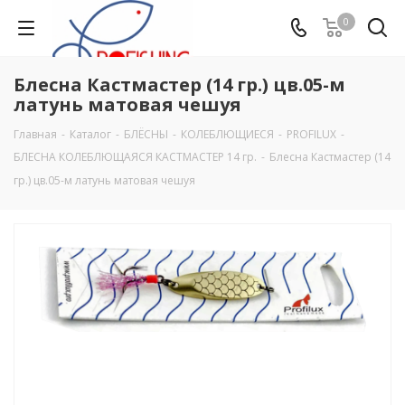
0
Блесна Кастмастер (14 гр.) цв.05-м
латунь матовая чешуя
Главная
-
Каталог
-
БЛЁСНЫ
-
КОЛЕБЛЮЩИЕСЯ
-
PROFILUX
-
БЛЕСНА КОЛЕБЛЮЩАЯСЯ КАСТМАСТЕР 14 гр.
-
Блесна Кастмастер (14
гр.) цв.05-м латунь матовая чешуя