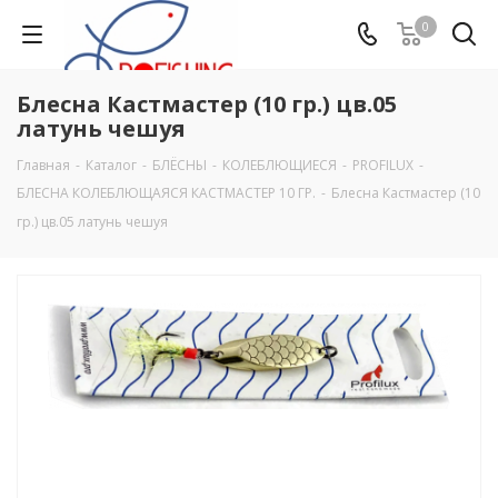
0
Блесна Кастмастер (10 гр.) цв.05
латунь чешуя
Главная
-
Каталог
-
БЛЁСНЫ
-
КОЛЕБЛЮЩИЕСЯ
-
PROFILUX
-
БЛЕСНА КОЛЕБЛЮЩАЯСЯ КАСТМАСТЕР 10 ГР.
-
Блесна Кастмастер (10
гр.) цв.05 латунь чешуя