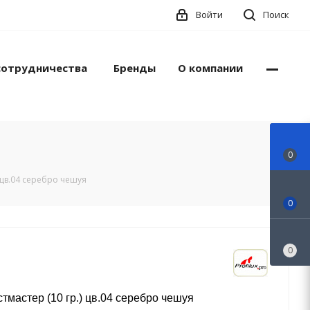
Войти
Поиск
сотрудничества
Бренды
О компании
0
) цв.04 серебро чешуя
0
0
тмастер (10 гр.) цв.04 серебро чешуя