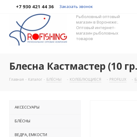
+7 930 421 44 36
Заказать звонок
Рыболовный оптовый
магазин в Воронеже:.
Оптовый интернет-
магазин рыболовных
товаров
Блесна Кастмастер (10 гр
Главная
-
Каталог
-
БЛЁСНЫ
-
КОЛЕБЛЮЩИЕСЯ
-
PROFILUX
-
Б
АКСЕССУАРЫ
БЛЁСНЫ
ВЕДРА, ЕМКОСТИ