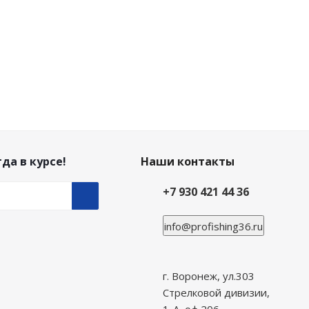
да в курсе!
Наши контакты
+7 930 421 44 36
info@profishing36.ru
г. Воронеж, ул.303
Стрелковой дивизии,