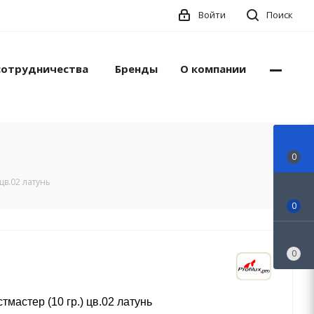
Войти
Поиск
сотрудничества
Бренды
О компании
0
 цв.02 латунь
0
0
тмастер (10 гр.) цв.02 латунь