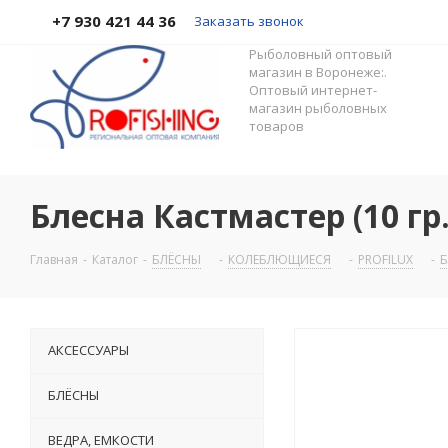
+7 930 421 44 36
Заказать звонок
Рыболовный оптовый
магазин в Воронеже:.
Оптовый интернет-
магазин рыболовных
товаров
Блесна Кастмастер (10 гр.
Главная
-
Каталог
-
БЛЁСНЫ
-
КОЛЕБЛЮЩИЕСЯ
-
PROFILUX
-
Б
АКСЕССУАРЫ
БЛЁСНЫ
ВЕДРА, ЕМКОСТИ