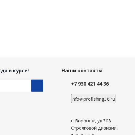
да в курсе!
Наши контакты
+7 930 421 44 36
info@profishing36.ru
г. Воронеж, ул.303
Стрелковой дивизии,