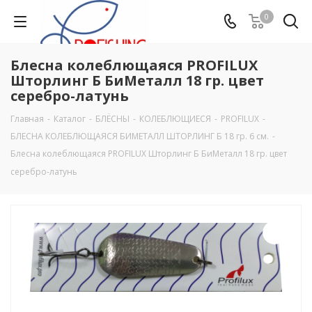
0
Блесна колеблющаяся PROFILUX
Шторлинг Б БиМеталл 18 гр. цвет
серебро-латунь
Главная
-
Каталог
-
БЛЁСНЫ
-
КОЛЕБЛЮЩИЕСЯ
-
PROFILUX
-
БЛЕСНА КОЛЕБЛЮЩАЯСЯ БИМЕТАЛЛ ШТОРЛИНГ Б 18 гр. 6 см.
-
Блесна колеблющаяся PROFILUX Шторлинг Б БиМеталл 18 гр. цвет
серебро-латунь