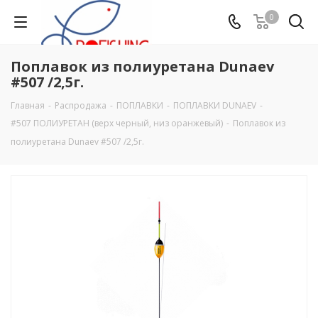
0
Поплавок из полиуретана Dunaev
#507 /2,5г.
Главная
-
Распродажа
-
ПОПЛАВКИ
-
ПОПЛАВКИ DUNAEV
-
#507 ПОЛИУРЕТАН (верх черный, низ оранжевый)
-
Поплавок из
полиуретана Dunaev #507 /2,5г.