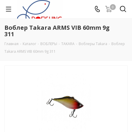
0
Воблер Takara ARMS VIB 60mm 9g
311
Главная
-
Каталог
-
ВОБЛЕРЫ
-
TAKARA
-
Воблеры Takara
-
Воблер
Takara ARMS VIB 60mm 9g 311