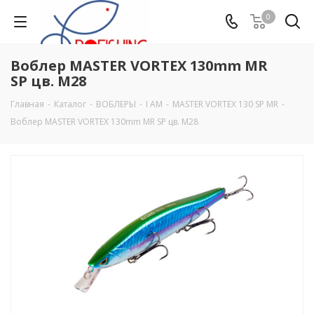
0
Воблер MASTER VORTEX 130mm MR
SP цв. M28
Главная
-
Каталог
-
ВОБЛЕРЫ
-
I AM
-
MASTER VORTEX 130 SP MR
-
Воблер MASTER VORTEX 130mm MR SP цв. M28