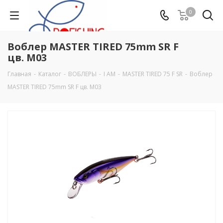
0
Воблер MASTER TIRED 75mm SR F
цв. M03
Главная
-
Каталог
-
ВОБЛЕРЫ
-
I AM
-
MASTER TIRED 75 F SR
-
Воблер
MASTER TIRED 75mm SR F цв. M03