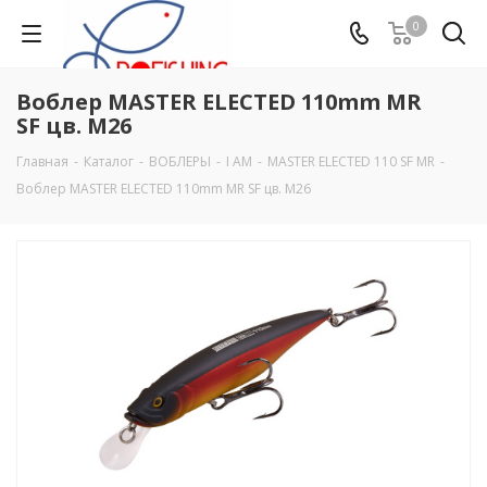
0
Воблер MASTER ELECTED 110mm MR
SF цв. M26
Главная
-
Каталог
-
ВОБЛЕРЫ
-
I AM
-
MASTER ELECTED 110 SF MR
-
Воблер MASTER ELECTED 110mm MR SF цв. M26