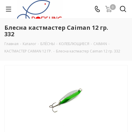
0
Блесна кастмастер Caiman 12 гр.
332
Главная
-
Каталог
-
БЛЁСНЫ
-
КОЛЕБЛЮЩИЕСЯ
-
CAIMAN
-
КАСТМАСТЕР CAIMAN 12 ГР.
-
Блесна кастмастер Caiman 12 гр. 332