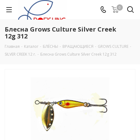
0
Блесна Grows Culture Silver Creek
12g 312
Главная
-
Каталог
-
БЛЁСНЫ
-
ВРАЩАЮЩИЕСЯ
-
GROWS CULTURE
-
SILVER CREEK 12 г.
-
Блесна Grows Culture Silver Creek 12g 312